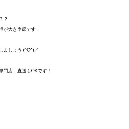
？？
担が大き季節です！
しょう (^O^)／
專門店！直送もOKです！