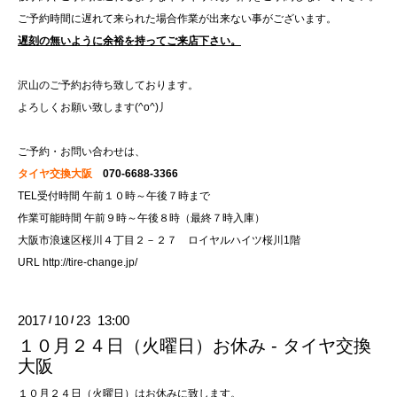
ご予約時間に遅れて来られた場合作業が出来ない事がございます。
遅刻の無いように余裕を持ってご来店下さい。
沢山のご予約お待ち致しております。
よろしくお願い致します(^o^)丿
ご予約・お問い合わせは、
タイヤ交換大阪
070-6688-3366
TEL受付時間 午前１０時～午後７時まで
作業可能時間 午前９時～午後８時（最終７時入庫）
大阪市浪速区桜川４丁目２－２７ ロイヤルハイツ桜川1階
URL
http://tire-change.jp/
2017
10
23 13:00
/
/
１０月２４日（火曜日）お休み - タイヤ交換
大阪
１０月２４日（火曜日）はお休みに致します。