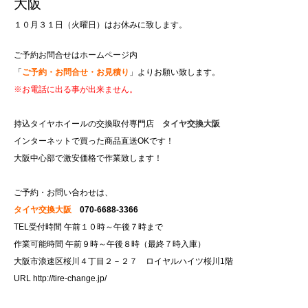
大阪
１０月３１日（火曜日）はお休みに致します。
ご予約お問合せはホームページ内
「
ご予約・お問合せ・お見積り
」よりお願い致します。
※お電話に出る事が出来ません。
持込タイヤホイールの交換取付専門店
タイヤ交換大阪
インターネットで買った商品直送OKです！
大阪中心部で激安価格で作業致します！
ご予約・お問い合わせは、
タイヤ交換大阪
070-6688-3366
TEL受付時間 午前１０時～午後７時まで
作業可能時間 午前９時～午後８時（最終７時入庫）
大阪市浪速区桜川４丁目２－２７ ロイヤルハイツ桜川1階
URL
http://tire-change.jp/