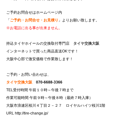
ご予約お問合せはホームページ内
「
ご予約・お問合せ・お見積り
」よりお願い致します。
※お電話に出る事が出来ません。
持込タイヤホイールの交換取付専門店
タイヤ交換大阪
インターネットで買った商品直送OKです！
大阪中心部で激安価格で作業致します！
ご予約・お問い合わせは、
タイヤ交換大阪
070-6688-3366
TEL受付時間 午前１０時～午後７時まで
作業可能時間 午前９時～午後８時（最終７時入庫）
大阪市浪速区桜川４丁目２－２７ ロイヤルハイツ桜川1階
URL
http://tire-change.jp/