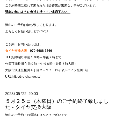
ご予約時間に遅れて来られた場合作業が出来ない事がございます。
遅刻の無いように余裕を持ってご来店下さい。
沢山のご予約お待ち致しております。
よろしくお願い致します(^o^)丿
ご予約・お問い合わせは、
タイヤ交換大阪
070-6688-3366
TEL受付時間 午前１０時～午後７時まで
作業可能時間 午前９時～午後８時（最終７時入庫）
大阪市浪速区桜川４丁目２－２７ ロイヤルハイツ桜川1階
URL
http://tire-change.jp/
2023
05
22 20:00
/
/
５月２５日（木曜日）のご予約終了致しまし
た - タイヤ交換大阪
沢山のご予約・お電話ありがとうございます。