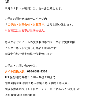
阪
５月３１日（水曜日）は、お休みに致します。
ご予約お問合せはホームページ内
「
ご予約・お問合せ・お見積り
」よりお願い致します。
※お電話に出る事が出来ません。
持込タイヤホイールの交換取付専門店
タイヤ交換大阪
インターネットで買った商品直送OKです！
大阪中心部で激安価格で作業致します！
ご予約・お問い合わせは、
タイヤ交換大阪
070-6688-3366
TEL受付時間 午前１０時～午後７時まで
作業可能時間 午前９時～午後８時（最終７時入庫）
大阪市浪速区桜川４丁目２－２７ ロイヤルハイツ桜川1階
URL
http://tire-change.jp/