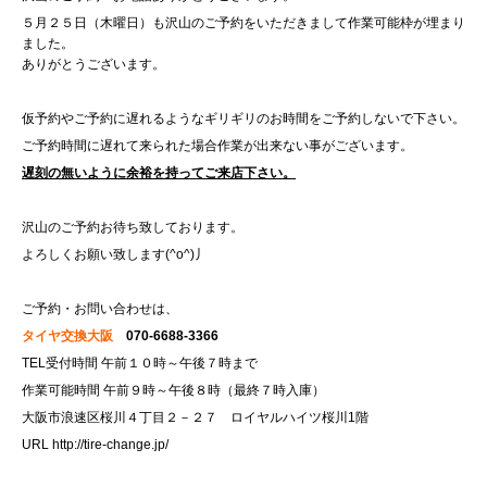
５月２５日（木曜日）も沢山のご予約をいただきまして作業可能枠が埋まり
ました。
ありがとうございます。
仮予約やご予約に遅れるようなギリギリのお時間をご予約しないで下さい。
ご予約時間に遅れて来られた場合作業が出来ない事がございます。
遅刻の無いように余裕を持ってご来店下さい。
沢山のご予約お待ち致しております。
よろしくお願い致します(^o^)丿
ご予約・お問い合わせは、
タイヤ交換大阪
070-6688-3366
TEL受付時間 午前１０時～午後７時まで
作業可能時間 午前９時～午後８時（最終７時入庫）
大阪市浪速区桜川４丁目２－２７ ロイヤルハイツ桜川1階
URL
http://tire-change.jp/