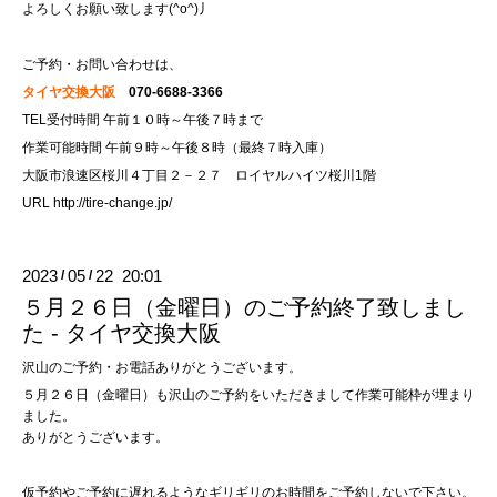
よろしくお願い致します(^o^)丿
ご予約・お問い合わせは、
タイヤ交換大阪
070-6688-3366
TEL受付時間 午前１０時～午後７時まで
作業可能時間 午前９時～午後８時（最終７時入庫）
大阪市浪速区桜川４丁目２－２７ ロイヤルハイツ桜川1階
URL
http://tire-change.jp/
2023
05
22 20:01
/
/
５月２６日（金曜日）のご予約終了致しまし
た - タイヤ交換大阪
沢山のご予約・お電話ありがとうございます。
５月２６日（金曜日）も沢山のご予約をいただきまして作業可能枠が埋まり
ました。
ありがとうございます。
仮予約やご予約に遅れるようなギリギリのお時間をご予約しないで下さい。