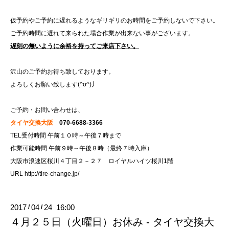
仮予約やご予約に遅れるようなギリギリのお時間をご予約しないで下さい。
ご予約時間に遅れて来られた場合作業が出来ない事がございます。
遅刻の無いように余裕を持ってご来店下さい。
沢山のご予約お待ち致しております。
よろしくお願い致します(^o^)丿
ご予約・お問い合わせは、
タイヤ交換大阪
070-6688-3366
TEL受付時間 午前１０時～午後７時まで
作業可能時間 午前９時～午後８時（最終７時入庫）
大阪市浪速区桜川４丁目２－２７ ロイヤルハイツ桜川1階
URL
http://tire-change.jp/
2017
04
24 16:00
/
/
４月２５日（火曜日）お休み - タイヤ交換大