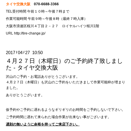
タイヤ交換大阪
070-6688-3366
TEL受付時間 午前１０時～午後７時まで
作業可能時間 午前９時～午後８時（最終７時入庫）
大阪市浪速区桜川４丁目２－２７ ロイヤルハイツ桜川1階
URL
http://tire-change.jp/
2017
04
27 10:50
/
/
４月２７日（木曜日）のご予約終了致しまし
た - タイヤ交換大阪
沢山のご予約・お電話ありがとうございます。
４月２７日（木曜日）も沢山のご予約をいただきまして作業可能枠が埋まり
ました。
ありがとうございます。
仮予約やご予約に遅れるようなギリギリのお時間をご予約しないで下さい。
ご予約時間に遅れて来られた場合作業が出来ない事がございます。
遅刻の無いように余裕を持ってご来店下さい。