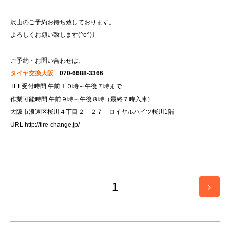
沢山のご予約お待ち致しております。
よろしくお願い致します(^o^)丿
ご予約・お問い合わせは、
タイヤ交換大阪
070-6688-3366
TEL受付時間 午前１０時～午後７時まで
作業可能時間 午前９時～午後８時（最終７時入庫）
大阪市浪速区桜川４丁目２－２７ ロイヤルハイツ桜川1階
URL
http://tire-change.jp/
1