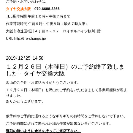
ご予約・お問い合わせは、
タイヤ交換大阪
070-6688-3366
TEL受付時間 午前１０時～午後７時まで
作業可能時間 午前９時～午後８時（最終７時入庫）
大阪市浪速区桜川４丁目２－２７ ロイヤルハイツ桜川1階
URL
http://tire-change.jp/
2019
12
25 14:58
/
/
１２月２６日（木曜日）のご予約終了致しま
した - タイヤ交換大阪
沢山のご予約・お電話ありがとうございます。
１２月２６日（木曜日）も沢山のご予約をいただきまして作業可能枠が埋ま
りました。
ありがとうございます。
仮予約やご予約に遅れるようなギリギリのお時間をご予約しないで下さい。
ご予約時間に遅れて来られた場合作業が出来ない事がございます。
遅刻の無いように余裕を持ってご来店下さい。