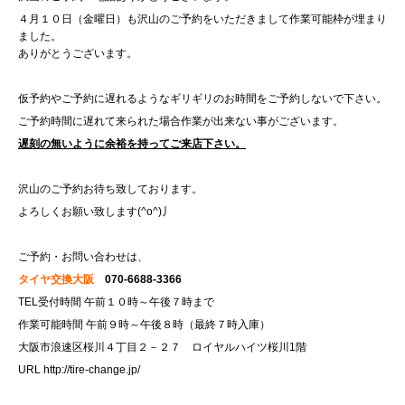
４月１０日（金曜日）も沢山のご予約をいただきまして作業可能枠が埋まり
ました。
ありがとうございます。
仮予約やご予約に遅れるようなギリギリのお時間をご予約しないで下さい。
ご予約時間に遅れて来られた場合作業が出来ない事がございます。
遅刻の無いように余裕を持ってご来店下さい。
沢山のご予約お待ち致しております。
よろしくお願い致します(^o^)丿
ご予約・お問い合わせは、
タイヤ交換大阪
070-6688-3366
TEL受付時間 午前１０時～午後７時まで
作業可能時間 午前９時～午後８時（最終７時入庫）
大阪市浪速区桜川４丁目２－２７ ロイヤルハイツ桜川1階
URL
http://tire-change.jp/