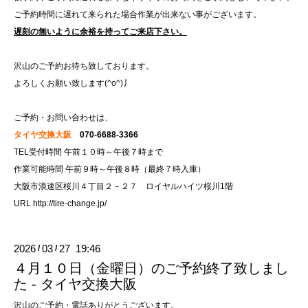
ご予約時間に遅れて来られた場合作業が出来ない事がございます。
遅刻の無いように余裕を持ってご来店下さい。
沢山のご予約お待ち致しております。
よろしくお願い致します(^o^)丿
ご予約・お問い合わせは、
タイヤ交換大阪
070-6688-3366
TEL受付時間 午前１０時～午後７時まで
作業可能時間 午前９時～午後８時（最終７時入庫）
大阪市浪速区桜川４丁目２－２７ ロイヤルハイツ桜川1階
URL
http://tire-change.jp/
2026
03
27 19:46
/
/
４月１０日（金曜日）のご予約終了致しまし
た - タイヤ交換大阪
沢山のご予約・電話ありがとうございます。