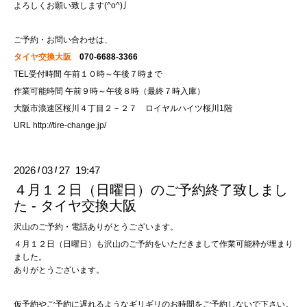
よろしくお願い致します(^o^)丿
ご予約・お問い合わせは、
タイヤ交換大阪
070-6688-3366
TEL受付時間 午前１０時～午後７時まで
作業可能時間 午前９時～午後８時（最終７時入庫）
大阪市浪速区桜川４丁目２－２７ ロイヤルハイツ桜川1階
URL
http://tire-change.jp/
2026
03
27 19:47
/
/
４月１２日（日曜日）のご予約終了致しまし
た - タイヤ交換大阪
沢山のご予約・電話ありがとうございます。
４月１２日（日曜日）も沢山のご予約をいただきまして作業可能枠が埋まり
ました。
ありがとうございます。
仮予約やご予約に遅れるようなギリギリのお時間をご予約しないで下さい。