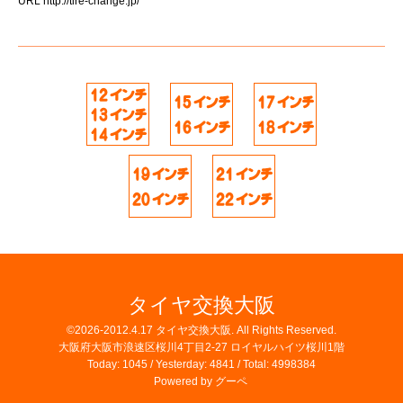
URL
http://tire-change.jp/
タイヤ交換大阪
©2026-2012.4.17
タイヤ交換大阪
. All Rights Reserved.
大阪府大阪市浪速区桜川4丁目2-27 ロイヤルハイツ桜川1階
Today:
1045
/ Yesterday:
4841
/ Total:
4998384
Powered by
グーペ