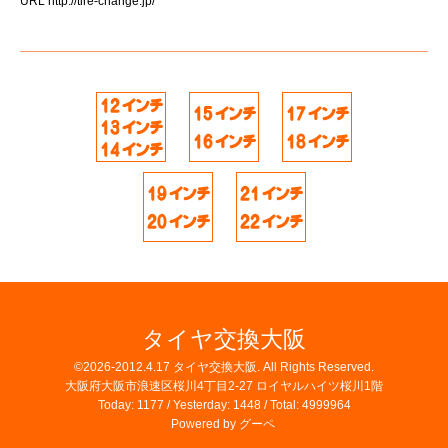
URL
http://tire-change.jp/
タイヤ交換大阪
©2026-2012.4.17
タイヤ交換大阪
. All Rights Reserved.
大阪府大阪市浪速区桜川4丁目2-27 ロイヤルハイツ桜川1階
Today:
1177
/ Yesterday:
1448
/ Total:
4999964
Powered by
グーペ