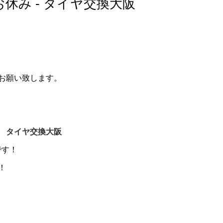
休み - タイヤ交換大阪
お願い致します。
店
タイヤ交換大阪
です！
！