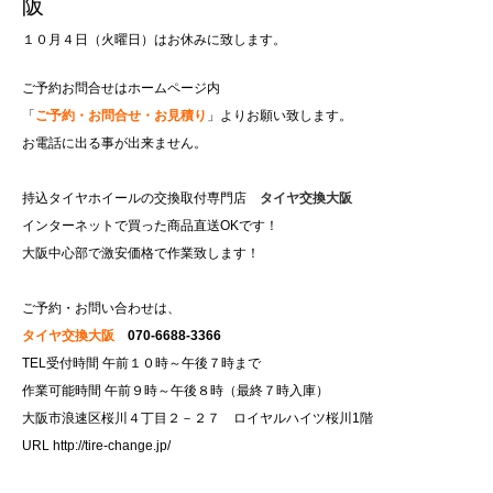
阪
１０月４日（火曜日）はお休みに致します。
ご予約お問合せはホームページ内
「
ご予約・お問合せ・お見積り
」よりお願い致します。
お電話に出る事が出来ません。
持込タイヤホイールの交換取付専門店
タイヤ交換大阪
インターネットで買った商品直送OKです！
大阪中心部で激安価格で作業致します！
ご予約・お問い合わせは、
タイヤ交換大阪
070-6688-3366
TEL受付時間 午前１０時～午後７時まで
作業可能時間 午前９時～午後８時（最終７時入庫）
大阪市浪速区桜川４丁目２－２７ ロイヤルハイツ桜川1階
URL
http://tire-change.jp/