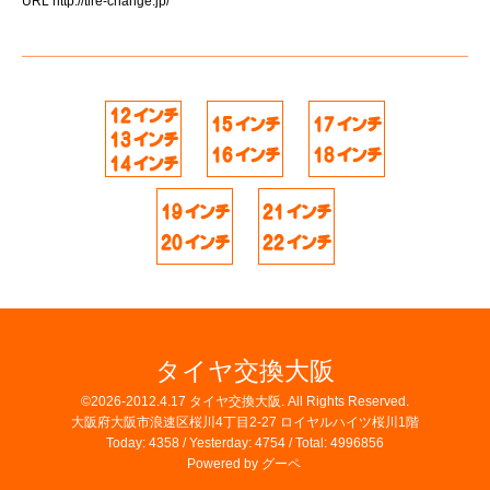
URL
http://tire-change.jp/
タイヤ交換大阪
©2026-2012.4.17
タイヤ交換大阪
. All Rights Reserved.
大阪府大阪市浪速区桜川4丁目2-27 ロイヤルハイツ桜川1階
Today:
4358
/ Yesterday:
4754
/ Total:
4996856
Powered by
グーペ