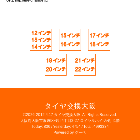
URL
http://tire-change.jp/
タイヤ交換大阪
©2026-2012.4.17
タイヤ交換大阪
. All Rights Reserved.
大阪府大阪市浪速区桜川4丁目2-27 ロイヤルハイツ桜川1階
Today:
836
/ Yesterday:
4754
/ Total:
4993334
Powered by
グーペ