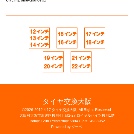
URL
http://tire-change.jp/
タイヤ交換大阪
©2026-2012.4.17
タイヤ交換大阪
. All Rights Reserved.
大阪府大阪市浪速区桜川4丁目2-27 ロイヤルハイツ桜川1階
Today:
1208
/ Yesterday:
6894
/ Total:
4988952
Powered by
グーペ