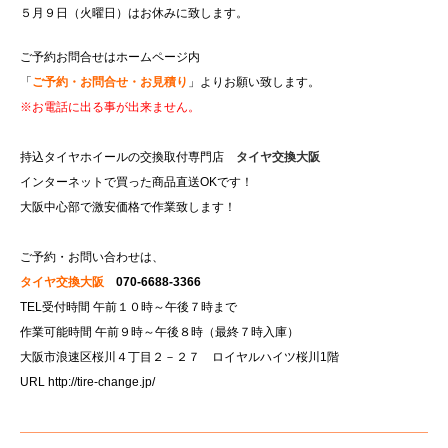
５月９日（火曜日）はお休みに致します。
ご予約お問合せはホームページ内
「
ご予約・お問合せ・お見積り
」よりお願い致します。
※お電話に出る事が出来ません。
持込タイヤホイールの交換取付専門店
タイヤ交換大阪
インターネットで買った商品直送OKです！
大阪中心部で激安価格で作業致します！
ご予約・お問い合わせは、
タイヤ交換大阪
070-6688-3366
TEL受付時間 午前１０時～午後７時まで
作業可能時間 午前９時～午後８時（最終７時入庫）
大阪市浪速区桜川４丁目２－２７ ロイヤルハイツ桜川1階
URL
http://tire-change.jp/