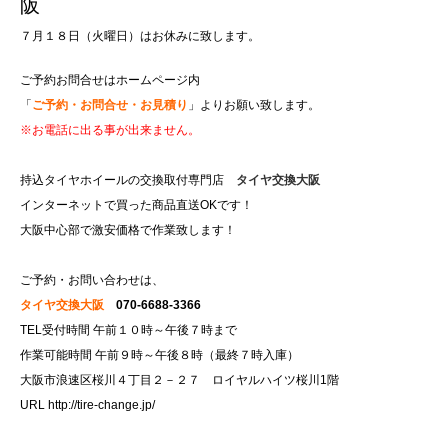
阪
７月１８日（火曜日）はお休みに致します。
ご予約お問合せはホームページ内
「
ご予約・お問合せ・お見積り
」よりお願い致します。
※お電話に出る事が出来ません。
持込タイヤホイールの交換取付専門店
タイヤ交換大阪
インターネットで買った商品直送OKです！
大阪中心部で激安価格で作業致します！
ご予約・お問い合わせは、
タイヤ交換大阪
070-6688-3366
TEL受付時間 午前１０時～午後７時まで
作業可能時間 午前９時～午後８時（最終７時入庫）
大阪市浪速区桜川４丁目２－２７ ロイヤルハイツ桜川1階
URL
http://tire-change.jp/