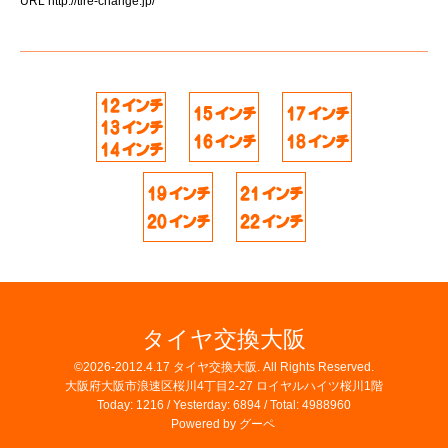
URL
http://tire-change.jp/
タイヤ交換大阪
©2026-2012.4.17
タイヤ交換大阪
. All Rights Reserved.
大阪府大阪市浪速区桜川4丁目2-27 ロイヤルハイツ桜川1階
Today:
1216
/ Yesterday:
6894
/ Total:
4988960
Powered by
グーペ