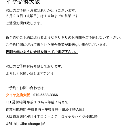
イヤ交換大阪
沢山のご予約・お電話ありがとうございます。
５月２３日（火曜日）は１６時までの営業です。
ご迷惑お掛け致します。
仮予約やご予約に遅れるようなギリギリのお時間をご予約しないで下さい。
ご予約時間に遅れて来られた場合作業が出来ない事がございます。
遅刻の無いように余裕を持ってご来店下さい。
沢山のご予約お待ち致しております。
よろしくお願い致します(^o^)丿
ご予約・お問い合わせは、
タイヤ交換大阪
070-6688-3366
TEL受付時間 午前１０時～午後７時まで
作業可能時間 午前９時～午後８時（最終７時入庫）
大阪市浪速区桜川４丁目２－２７ ロイヤルハイツ桜川1階
URL
http://tire-change.jp/