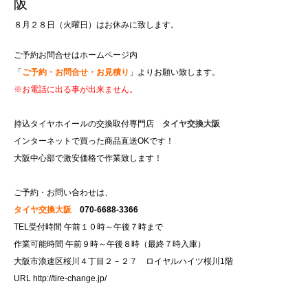
阪
８月２８日（火曜日）はお休みに致します。
ご予約お問合せはホームページ内
「
ご予約・お問合せ・お見積り
」よりお願い致します。
※お電話に出る事が出来ません。
持込タイヤホイールの交換取付専門店
タイヤ交換大阪
インターネットで買った商品直送OKです！
大阪中心部で激安価格で作業致します！
ご予約・お問い合わせは、
タイヤ交換大阪
070-6688-3366
TEL受付時間 午前１０時～午後７時まで
作業可能時間 午前９時～午後８時（最終７時入庫）
大阪市浪速区桜川４丁目２－２７ ロイヤルハイツ桜川1階
URL
http://tire-change.jp/