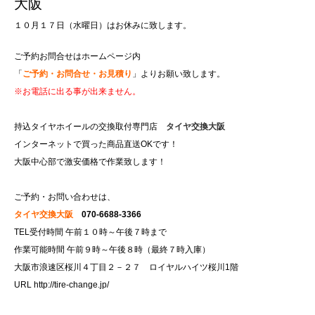
大阪
１０月１７日（水曜日）はお休みに致します。
ご予約お問合せはホームページ内
「
ご予約・お問合せ・お見積り
」よりお願い致します。
※お電話に出る事が出来ません。
持込タイヤホイールの交換取付専門店
タイヤ交換大阪
インターネットで買った商品直送OKです！
大阪中心部で激安価格で作業致します！
ご予約・お問い合わせは、
タイヤ交換大阪
070-6688-3366
TEL受付時間 午前１０時～午後７時まで
作業可能時間 午前９時～午後８時（最終７時入庫）
大阪市浪速区桜川４丁目２－２７ ロイヤルハイツ桜川1階
URL
http://tire-change.jp/