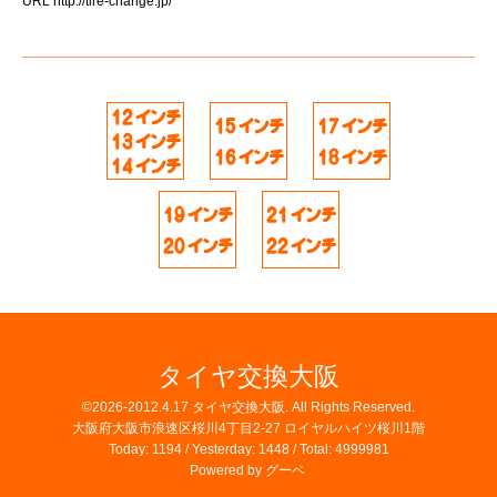
URL
http://tire-change.jp/
タイヤ交換大阪
©2026-2012.4.17
タイヤ交換大阪
. All Rights Reserved.
大阪府大阪市浪速区桜川4丁目2-27 ロイヤルハイツ桜川1階
Today:
1194
/ Yesterday:
1448
/ Total:
4999981
Powered by
グーペ