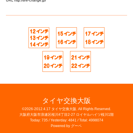
URL
http://tire-change.jp/
タイヤ交換大阪
©2026-2012.4.17
タイヤ交換大阪
. All Rights Reserved.
大阪府大阪市浪速区桜川4丁目2-27 ロイヤルハイツ桜川1階
Today:
735
/ Yesterday:
4841
/ Total:
4998074
Powered by
グーペ