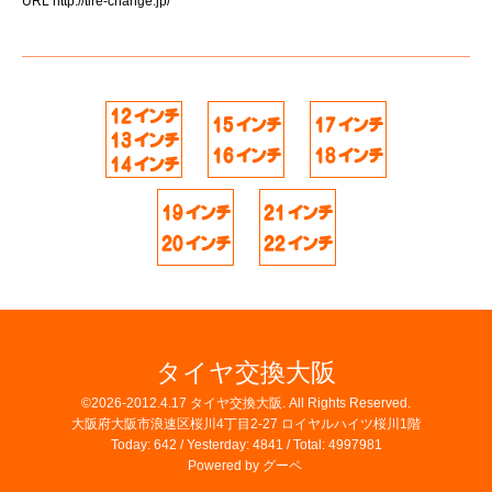
URL
http://tire-change.jp/
タイヤ交換大阪
©2026-2012.4.17
タイヤ交換大阪
. All Rights Reserved.
大阪府大阪市浪速区桜川4丁目2-27 ロイヤルハイツ桜川1階
Today:
642
/ Yesterday:
4841
/ Total:
4997981
Powered by
グーペ