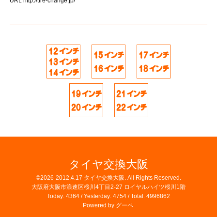
URL
http://tire-change.jp/
タイヤ交換大阪
©2026-2012.4.17
タイヤ交換大阪
. All Rights Reserved.
大阪府大阪市浪速区桜川4丁目2-27 ロイヤルハイツ桜川1階
Today:
4364
/ Yesterday:
4754
/ Total:
4996862
Powered by
グーペ