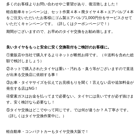
多くのお客様よりお問い合わせやご要望があり、復活致しました！
軽自動車キャンペーンは、セット作業４本＋廃タイヤ４本＋エアバルブ４本
をご注文いただいたお客様にゴム製エアバルブ1,000円分をサービスさせて
いただくキャンペーンです。（詳しくはクーポンページで！）
期間がございますので、お早めのタイヤ交換をお勧め致します。
良いタイヤをもっと安全に安く交換取付をご検討のお客様に。
①量販店や当社で購入するよりネットが断然お得です。（※送料を含めた総
額で検討しましょう）
②ネットで購入されたタイヤは重い・汚れる・臭う等がございますので直送
が出来る交換店に依頼する事！
③お車・タイヤサイズを伝えてお見積もりを聞く！言えない店や追加料金が
発生する店はNG！
④窒素ガスはお金を払ってまで必要ない。タイヤには良いですが必ず抜けま
す。安く検討なら必要なし！
⑤タイヤ交換はどこでやって同じです。では何が違うか？ A.丁寧さです。
（詳しくはタイヤ交換作業中に。）
軽自動車・コンパクトカーもタイヤ交換大阪で！