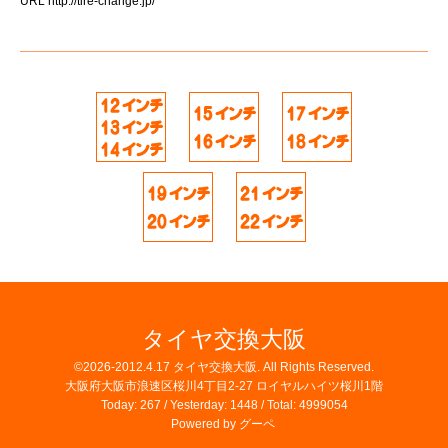
URL
http://tire-change.jp/
タイヤ交換大阪
©2026-2012.4.17
タイヤ交換大阪
. All Rights Reserved.
大阪府大阪市浪速区桜川4丁目2-27 ロイヤルハイツ桜川1階
Today:
267
/ Yesterday:
1448
/ Total:
4999054
Powered by
グーペ