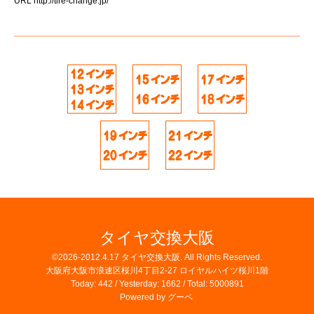
URL
http://tire-change.jp/
タイヤ交換大阪
©2026-2012.4.17
タイヤ交換大阪
. All Rights Reserved.
大阪府大阪市浪速区桜川4丁目2-27 ロイヤルハイツ桜川1階
Today:
442
/ Yesterday:
1662
/ Total:
5000891
Powered by
グーペ