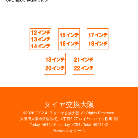
URL
http://tire-change.jp/
タイヤ交換大阪
©2026-2012.4.17
タイヤ交換大阪
. All Rights Reserved.
大阪府大阪市浪速区桜川4丁目2-27 ロイヤルハイツ桜川1階
Today:
4644
/ Yesterday:
4754
/ Total:
4997142
Powered by
グーペ