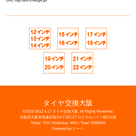
URL
http://tire-change.jp/
タイヤ交換大阪
©2026-2012.4.17
タイヤ交換大阪
. All Rights Reserved.
大阪府大阪市浪速区桜川4丁目2-27 ロイヤルハイツ桜川1階
Today:
753
/ Yesterday:
4841
/ Total:
4998092
Powered by
グーペ